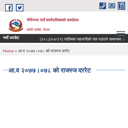
Skip to main content
गौरीगञ्‍ज गाउँ कार्यपालिकाको कार्यालय
कोशी प्रदेश, नेपाल
नयाँ अपडेट
(२०८३/०४/२१) तालिममा सहभागीको नाम पठाउने सम्बन्धमा ।
You are here
Home
» आ‍.व २०७७।०७८ काे राजस्ज दररेट
आ‍.व २०७७।०७८ काे राजस्ज दररेट