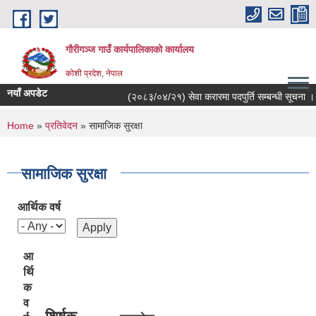
Skip to main content
गौरीगञ्‍ज गाउँ कार्यपालिकाको कार्यालय
कोशी प्रदेश, नेपाल
नयाँ अपडेट
(२०८३/०४/२१) सेवा करारमा पदपुर्ति सम्बन्धी सूचना ।
You are here
Home
»
प्रतिवेदन
» सामाजिक सुरक्षा
सामाजिक सुरक्षा
आर्थिक वर्ष
आ
र्थि
क
व