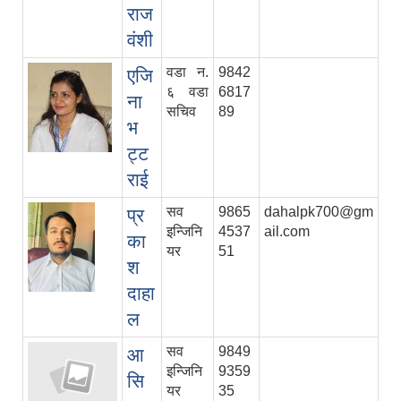
राज
वंशी
वडा न.
9842
एजि
६ वडा
6817
ना
सचिव
89
भ
ट्ट
राई
सव
9865
dahalpk700@gm
प्र
इन्जिनि
4537
ail.com
का
यर
51
श
दाहा
ल
सव
9849
आ
इन्जिनि
9359
सि
यर
35