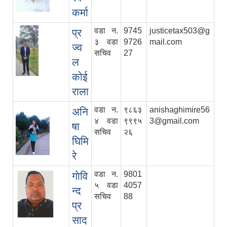
कर्मा
वडा न.
9745
justicetax503@g
प्र
३ वडा
9726
mail.com
ज्व
सचिव
27
ल
कोई
राला
वडा न.
९८६३
anishaghimire56
अनि
४ वडा
९९९५
3@gmail.com
षा
सचिव
२६
घिमि
रे
वडा न.
9801
गाेवि
५ वडा
4057
न्द
सचिव
88
प्र
साद