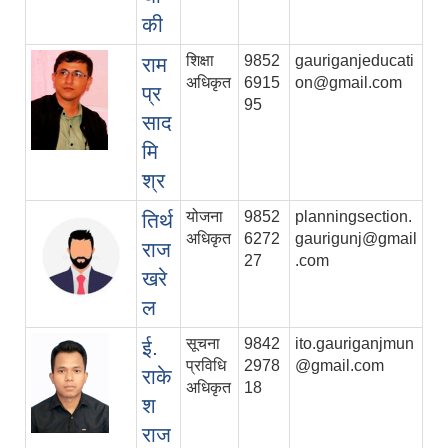
की
शिक्षा
9852
gauriganjeducati
राम
अधिकृत
6915
on@gmail.com
प्र
95
साद
मि
श्र
योजना
9852
planningsection.
तिर्थ
अधिकृत
6272
gaurigunj@gmail
राज
27
.com
खरे
ल
सूचना
9842
ito.gauriganjmun
ई.
प्रविधि
2978
@gmail.com
राके
अधिकृत
18
श
राज