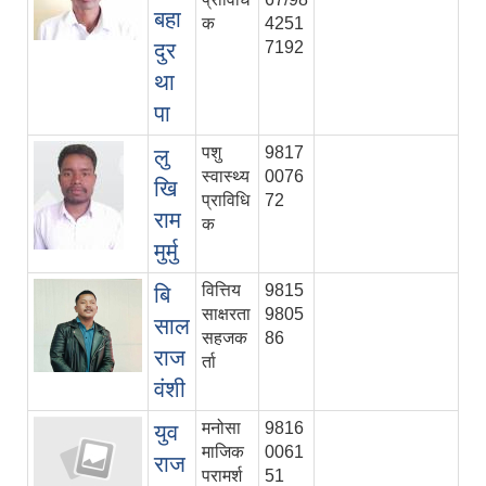
बहा
क
4251
दुर
7192
था
पा
पशु
9817
लु
स्वास्थ्य
0076
खि
प्राविधि
72
राम
क
मुर्मु
वित्तिय
9815
बि
साक्षरता
9805
साल
सहजक
86
राज
र्ता
वंशी
मनोसा
9816
युव
माजिक
0061
राज
परामर्श
51