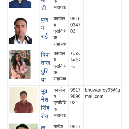
क
ची
सहायक
कार्याल
9816
पुज
य
0347
न
प्राविधि
03
राई
क
सहायक
कार्याल
९८४०
दिपा
य
३०९२
ताज
प्राविधि
१८
पुरि
क
या
सहायक
कार्याल
9817
bhuwanroy95@g
भुव
य
9896
mail.com
नेश
प्राविधि
92
सिंह
क
रोय
सहायक
गाउँपा
9817
क