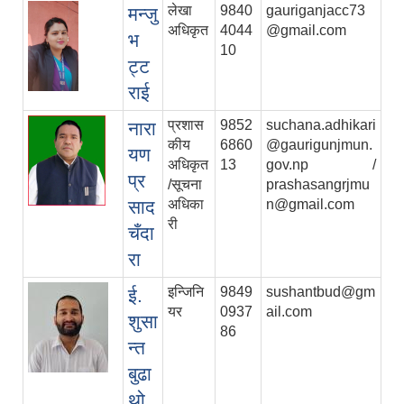
लेखा
9840
gauriganjacc73
मन्जु
अधिकृत
4044
@gmail.com
भ
10
ट्ट
राई
प्रशास
9852
suchana.adhikari
नारा
कीय
6860
@gaurigunjmun.
यण
अधिकृत
13
gov.np /
प्र
/सूचना
prashasangrjmu
साद
अधिका
n@gmail.com
री
चँदा
रा
इन्जिनि
9849
sushantbud@gm
ई.
यर
0937
ail.com
शुसा
86
न्त
बुढा
थो