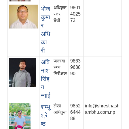
अधिकृत
9801
भोज
स्तर
4025
कुमा
छैठौं
72
र
अधि
का
री
जनस्वा
9863
अवि
स्थ्य
9638
नाश
निरीक्षक
90
सिंह
ग
न्गाई
लेखा
9852
info@shresthash
शम्भु
अधिकृत
6444
ambhu.com.np
श्रे
88
ष्ठ