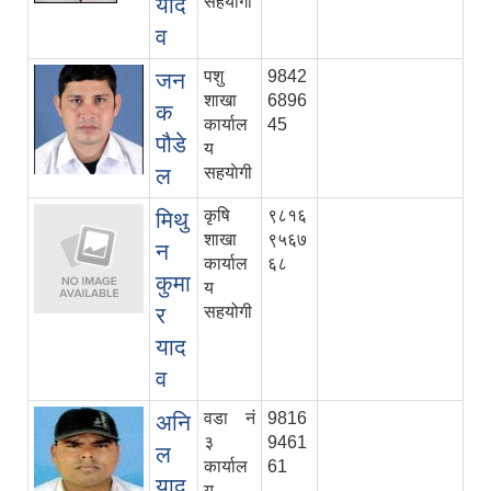
याद
सहयाेगी
व
पशु
9842
जन
शाखा
6896
क
कार्याल
45
पौडे
य
ल
सहयाेगी
कृषि
९८१६
मिथु
शाखा
९५६७
न
कार्याल
६८
कुमा
य
र
सहयोगी
याद
व
वडा नं
9816
अनि
३
9461
ल
कार्याल
61
याद
य