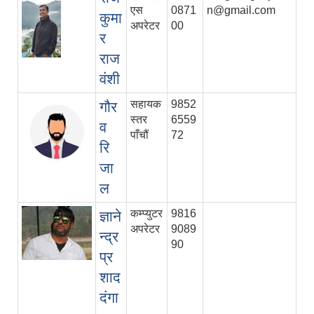
एस
0871
n@gmail.com
कुमा
अपरेटर
00
र
राज
वंशी
सहायक
9852
गौर
स्तर
6559
व
पाँचौं
72
रि
जा
ल
कम्प्युटर
9816
ज्ञाने
अपरेटर
9089
न्द्र
90
प्र
शाद
दंगा