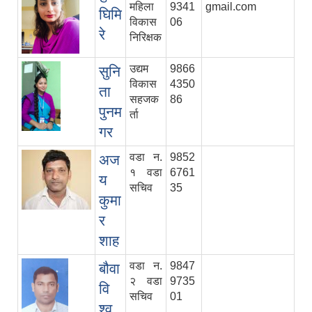
महिला
9341
gmail.com
घिमि
विकास
06
रे
निरिक्षक
उद्यम
9866
सुनि
विकास
4350
ता
सहजक
86
पुनम
र्ता
गर
वडा न.
9852
अज
१ वडा
6761
य
सचिव
35
कुमा
र
शाह
वडा न.
9847
बौवा
२ वडा
9735
वि
सचिव
01
श्व