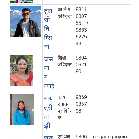
आ.ले.प.
9811
तुल
अधिकृत
8807
सी
55 /
ति
9863
म्सि
6225
48
ना
शिक्षा
9804
जस
अधिकृत
0621
ना
90
ग
न्गाई
कृषि
9869
गाय
स्‍नातक
0857
त्री
प्राविधि
98
मा
क
झी
एम.आई.
9806
misgauriganjmu
राज