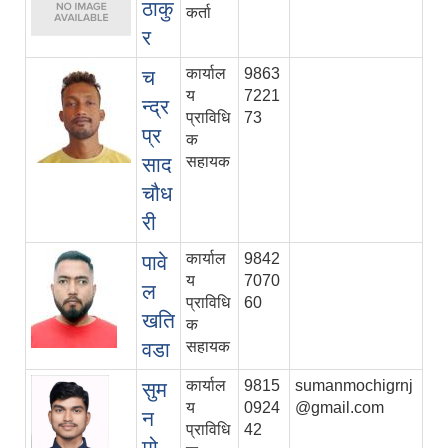
ठाकु
कर्ता
र
कार्याल
9863
च
य
7221
न्द्र
प्राविधि
73
प्र
क
साद
सहायक
चौध
री
कार्याल
9842
पावे
य
7070
ल
प्राविधि
60
खति
क
वडा
सहायक
कार्याल
9815
sumanmochigrnj
सुम
य
0924
@gmail.com
न
प्राविधि
42
मो