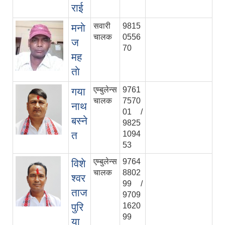
राई
सवारी
9815
मनाे
चालक
0556
ज
70
मह
ताे
एम्बुलेन्स
9761
गया
चालक
7570
नाथ
01 /
बस्‍ने
9825
त
1094
53
एम्बुलेन्स
9764
विशे
चालक
8802
श्‍वर
99 /
ताज
9709
पुरि
1620
99
या