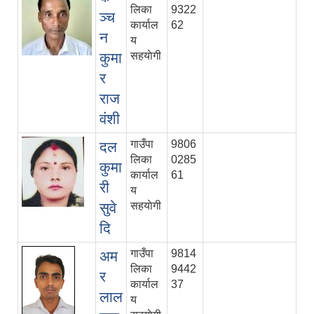
लिका
9322
ञ्च
कार्याल
62
न
य
कुमा
सहयाेगी
र
राज
वंशी
गाउँपा
9806
दल
लिका
0285
कुमा
कार्याल
61
री
य
सुवे
सहयाेगी
दि
गाउँपा
9814
अम
लिका
9442
र
कार्याल
37
लाल
य