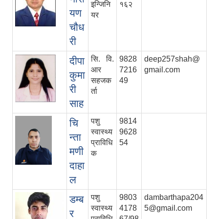
इन्जिनि
१६२
यण
यर
चौध
री
सि. वि.
9828
deep257shah@
दीपा
आर
7216
gmail.com
कुमा
सहजक
49
री
र्ता
साह
पशु
9814
चि
स्वास्थ्य
9628
न्ता
प्राविधि
54
मणी
क
दाहा
ल
पशु
9803
dambarthapa204
डम्ब
स्वास्थ्य
4178
5@gmail.com
र
प्राविधि
67/98