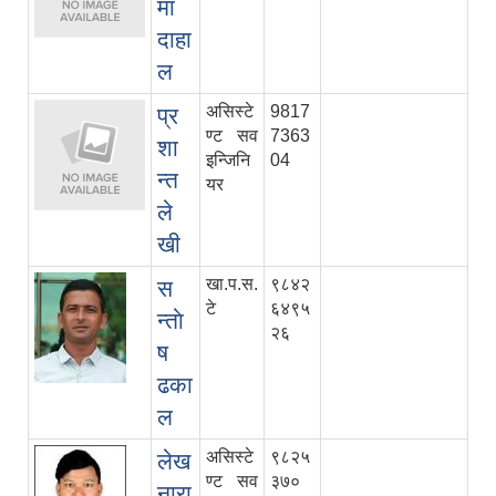
मा
दाहा
ल
असिस्टे
9817
प्र
ण्ट सव
7363
शा
इन्जिनि
04
न्त
यर
ले
खी
खा.प.स.
९८४२
स
टे
६४९५
न्ताे
२६
ष
ढका
ल
असिस्टे
९८२५
लेख
ण्ट सव
३७०
नारा