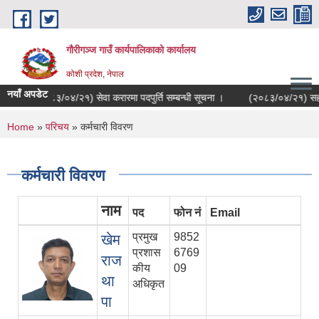
Skip to main content
गौरीगञ्‍ज गाउँ कार्यपालिकाको कार्यालय
कोशी प्रदेश, नेपाल
नयाँ अपडेट
(२०८३/०४/२१) सेवा करारमा पदपुर्ति सम्बन्धी सूचना ।
(२०८३/०४/२१) सहकारी संस्
You are here
Home
»
परिचय
» कर्मचारी विवरण
कर्मचारी विवरण
नाम
पद
फोन नं
Email
प्रमुख
9852
खेम
प्रशास
6769
राज
कीय
09
था
अधिकृत
पा