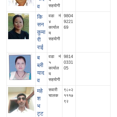
व
सहयाेगी
वडा नं
9804
कि
४
9221
सन
कार्याल
69
कुमा
य
री
सहयाेगी
राई
वडा नं
9814
ब
५
0331
ब्ली
कार्याल
05
याद
य
व
सहयाेगी
सवारी
९८०२
महे
चालक
१११७
श
९२
भ
ट्ट