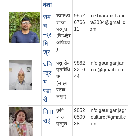
वंशी
स्वास्थ्य
9852
mishraramchand
राम
शाखा
6766
ra2034@gmail.c
च
प्रमुख
11
om
न्द्र
(सिअहेव
मि
अधिकृत
)
श्र
पशु सेवा
9862
info.gauriganjani
घनि
प्राविधि
8210
mal@gmail.com
न्द्र
क
44
भ
(लाइभ
ण्डा
स्टक
समूह)
री
कृषि
9852
info.gauriganjagr
भिमा
शाखा
0509
iculture@gmail.c
राई
प्रमुख
88
om