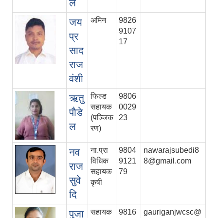
ल
अमिन
9826
जय
9107
प्र
17
साद
राज
वंशी
फिल्ड
9806
ऋतु
सहायक
0029
पाैडे
(पञ्जिक
23
ल
रण)
ना.प्रा
9804
nawarajsubedi8
नव
विधिक
9121
8@gmail.com
राज
सहायक
79
सुवे
कृषी
दि
सहायक
9816
gauriganjwcsc@
पुजा