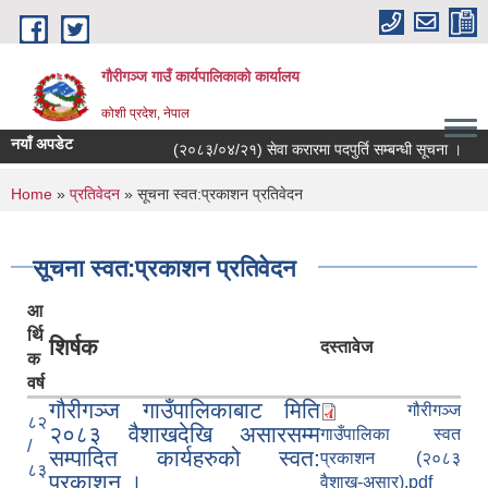
Skip to main content
गौरीगञ्‍ज गाउँ कार्यपालिकाको कार्यालय
कोशी प्रदेश, नेपाल
नयाँ अपडेट
(२०८३/०४/२१) सेवा करारमा पदपुर्ति सम्बन्धी सूचना ।
You are here
Home
»
प्रतिवेदन
» सूचना स्वत:प्रकाशन प्रतिवेदन
सूचना स्वत:प्रकाशन प्रतिवेदन
आ
र्थि
शिर्षक
दस्तावेज
क
वर्ष
गौरीगञ्ज गाउँपालिकाबाट मिति
गौरीगञ्ज
८२
२०८३ वैशाखदेखि असारसम्म
गाउँपालिका स्वत
/
सम्पादित कार्यहरुको स्वत:
प्रकाशन (२०८३
८३
प्रकाशन ।
वैशाख-असार).pdf