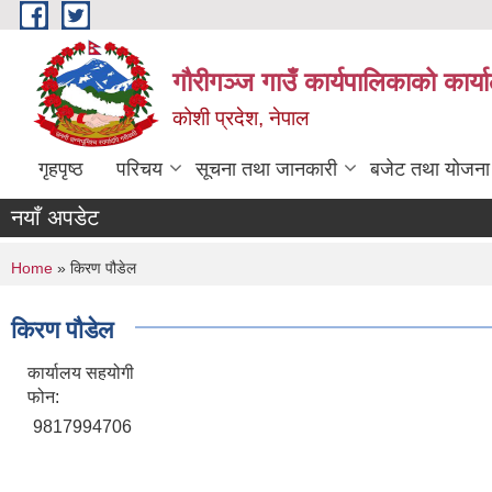
Skip to main content
गौरीगञ्‍ज गाउँ कार्यपालिकाको कार्
कोशी प्रदेश, नेपाल
गृहपृष्ठ
परिचय
सूचना तथा जानकारी
बजेट तथा योजना
नयाँ अपडेट
You are here
Home
» किरण पौडेल
किरण पौडेल
कार्यालय सहयोगी
फोन:
9817994706