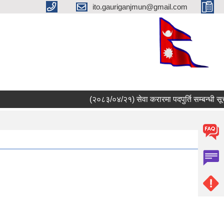
ito.gauriganjmun@gmail.com
(२०८३/०४/२१) सेवा करारमा पदपुर्ति सम्बन्धी सूचन