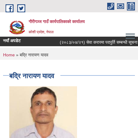
Skip to main content
गौरीगञ्‍ज गाउँ कार्यपालिकाको कार्यालय
कोशी प्रदेश, नेपाल
नयाँ अपडेट
(२०८३/०४/२१) सेवा करारमा पदपुर्ति सम्बन्धी सूचना ।
You are here
Home
» बद्रि नारायण यादव
बद्रि नारायण यादव