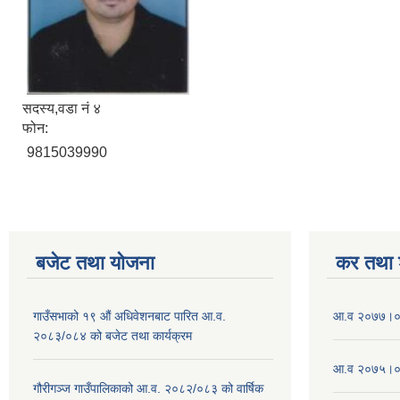
सदस्य,वडा नं ४
फोन:
9815039990
बजेट तथा याेजना
कर तथा श
गाउँसभाको १९ औं अधिवेशनबाट पारित आ.व.
आ‍.व २०७७।०७
२०८३/०८४ को बजेट तथा कार्यक्रम
आ.व २०७५।०७६
गौरीगञ्ज गाउँपालिकाको आ.व. २०८२/०८३ को वार्षिक