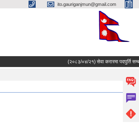
ito.gauriganjmun@gmail.com
(२०८३/०४/२१) सेवा करारमा पदपुर्ति सम्बन्ध