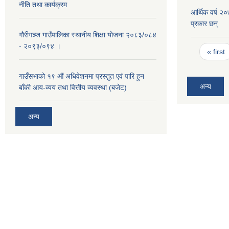
नीति तथा कार्यक्रम
आर्थिक वर्ष २
प्रकार छन्
गौरीगञ्ज गाउँपालिका स्थानीय शिक्षा योजना २०८३/०८४
- २०९३/०९४ ।
Pages
« first
गाउँसभाको १९ ‌औं अधिवेशनमा प्रस्तुत एवं पारि हुन
अन्य
बाँकी आय-व्यय तथा वित्तीय व्यवस्था (बजेट)
अन्य