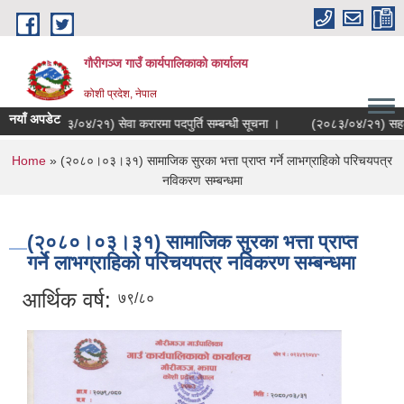
Skip to main content
गौरीगञ्‍ज गाउँ कार्यपालिकाको कार्यालय
कोशी प्रदेश, नेपाल
नयाँ अपडेट
(२०८३/०४/२१) सेवा करारमा पदपुर्ति सम्बन्धी सूचना ।
(२०८३/०४/२१) सहकारी स
You are here
Home
» (२०८०।०३।३१) सामाजिक सुरका भत्ता प्राप्त गर्ने लाभग्राहिको परिचयपत्र
नविकरण सम्बन्धमा
(२०८०।०३।३१) सामाजिक सुरका भत्ता प्राप्त
गर्ने लाभग्राहिको परिचयपत्र नविकरण सम्बन्धमा
आर्थिक वर्ष:
७९/८०